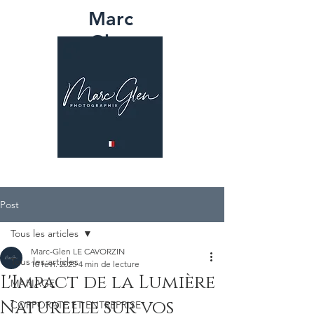
Marc
Glen
PHOTOGRAPH
IE
Post
Tous les articles
Marc-Glen LE CAVORZIN
Tous les articles
10 févr. 2025
4 min de lecture
L'Impact de la Lumière
MARIAGE
Naturelle sur vos
CORPORATE ET ENTREPRISE