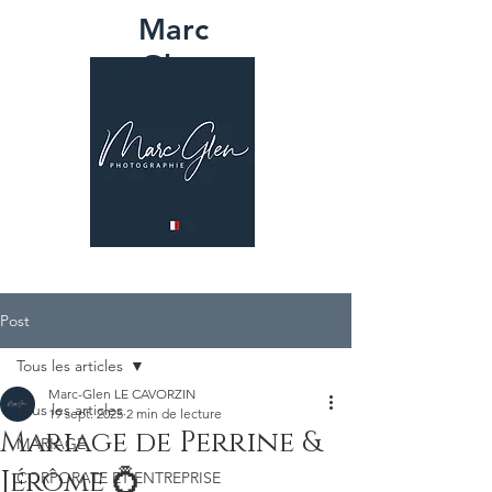
Marc
Glen
PHOTOGRAPH
IE
Post
Tous les articles
Marc-Glen LE CAVORZIN
Tous les articles
19 sept. 2025
2 min de lecture
Mariage de Perrine &
MARIAGE
Jérôme 💍
CORPORATE ET ENTREPRISE