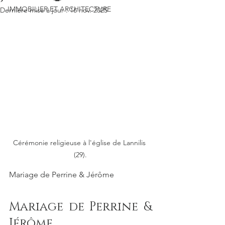
IMMOBILIER ET ARCHITECTURE
Dernière mise à jour :
16 nov. 2025
Cérémonie religieuse à l'église de Lannilis 
(29).
Mariage de Perrine & Jérôme
Mariage de Perrine & 
Jérôme