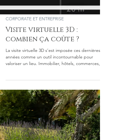
CORPORATE ET ENTREPRISE
Visite virtuelle 3D :
combien ça coûte ?
La visite virtuelle 3D s’est imposée ces dernières
années comme un outil incontournable pour
valoriser un lieu. Immobilier, hôtels, commerces,
entreprises ou sites touristiques : cette
technologie immersive permet aux visiteurs de
découvrir un espace comme s’ils y étaient
réellement . Mais une question revient très
souvent : une visite virtuelle 3D : combien ça coûte
? Dans cet article, nous vous expliquons les
éléments qui influencent le prix d’une visite
virtuelle et pourq