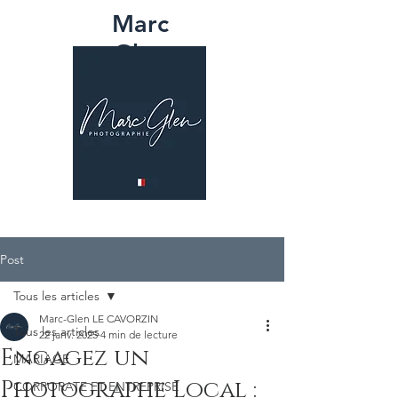
Marc
Glen
PHOTOGRAPH
IE
Post
Tous les articles
Marc-Glen LE CAVORZIN
Tous les articles
22 janv. 2025
4 min de lecture
Engagez un
MARIAGE
Photographe Local :
CORPORATE ET ENTREPRISE