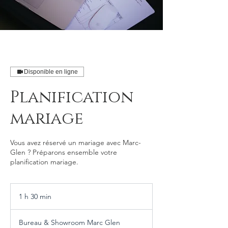
Disponible en ligne
Planification
mariage
Vous avez réservé un mariage avec Marc-
Glen ? Préparons ensemble votre
planification mariage.
1 h 30 min
1
3
0
Bureau & Showroom Marc Glen
m