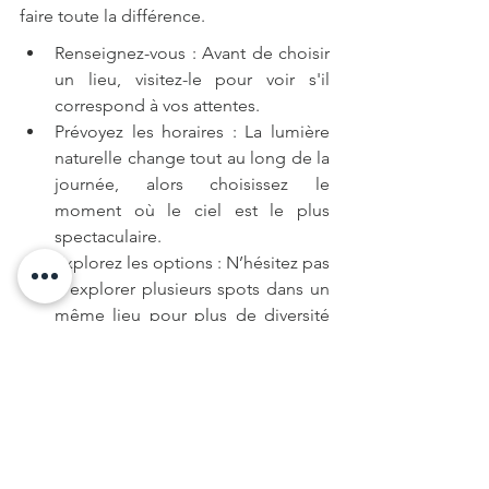
faire toute la différence.
Renseignez-vous : Avant de choisir 
un lieu, visitez-le pour voir s'il 
correspond à vos attentes.
Prévoyez les horaires : La lumière 
naturelle change tout au long de la 
journée, alors choisissez le 
moment où le ciel est le plus 
spectaculaire.
Explorez les options : N’hésitez pas 
à explorer plusieurs spots dans un 
même lieu pour plus de diversité 
dans vos clichés.
Faire appel à un photographe de 
mariage à Brest qui comprend vos 
besoins et votre vision vous garantira 
que chaque détail et chaque émotions 
de votre journée seront capturés d'une 