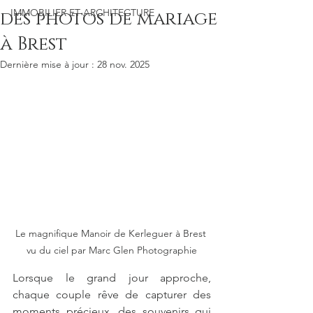
IMMOBILIER ET ARCHITECTURE
des photos de mariage
à Brest
Dernière mise à jour :
28 nov. 2025
Le magnifique Manoir de Kerleguer à Brest 
vu du ciel par Marc Glen Photographie
Lorsque le grand jour approche, 
chaque couple rêve de capturer des 
moments précieux, des souvenirs qui 