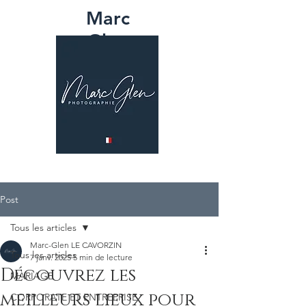
Marc
Glen
PHOTOGRAPH
IE
Post
Tous les articles
Marc-Glen LE CAVORZIN
Tous les articles
7 janv. 2025
5 min de lecture
Découvrez les
MARIAGE
meilleurs lieux pour
CORPORATE ET ENTREPRISE